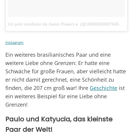
Un post condiviso da Jason Powers🔹 (@100006030076655jp2)
in
Instagram
Ein weiteres brasilianisches Paar und eine
weitere Liebe ohne Grenzen: Er hatte eine
Schwäche für große Frauen, aber vielleicht hatte
er nicht damit gerechnet, eine Schönheit zu
finden, die 207 cm groß war! Ihre
Geschichte
ist
ein weiteres Beispiel für eine Liebe ohne
Grenzen!
Paulo und Katyucia, das kleinste
Paar der Welt!