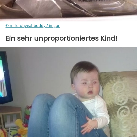
© millerohyeahbuddy / imgur
Ein sehr unproportioniertes Kind!