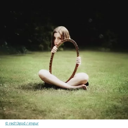
© red13god / imgur