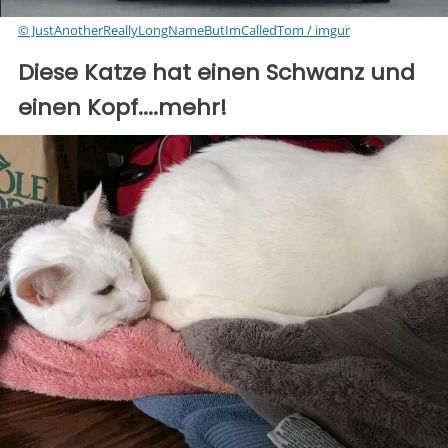
© JustAnotherReallyLongNameButImCalledTom / imgur
Diese Katze hat einen Schwanz und
einen Kopf....mehr!