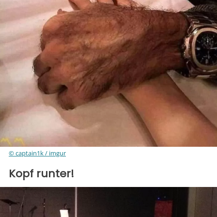
© captain1k / imgur
Kopf runter!