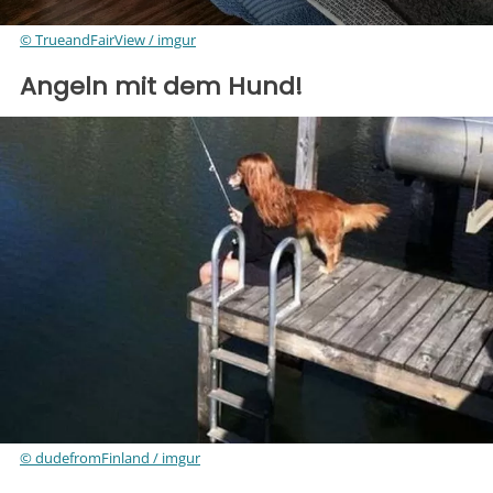
© TrueandFairView / imgur
Angeln mit dem Hund!
© dudefromFinland / imgur