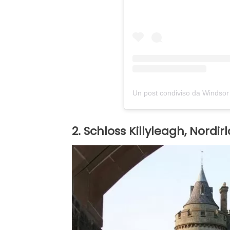
Un post condiviso da Windsor
2. Schloss Killyleagh, Nordir