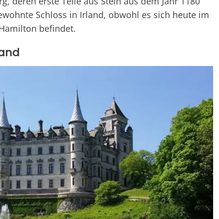
rg, deren erste Teile aus Stein aus dem Jahr 1180
bewohnte Schloss in Irland, obwohl es sich heute im
Hamilton befindet.
land