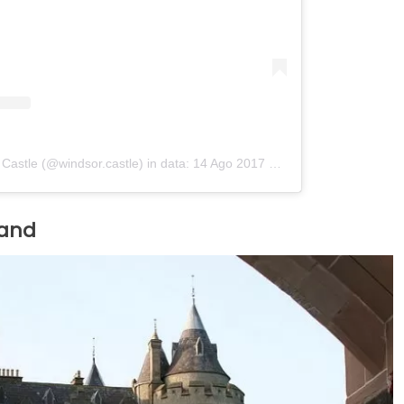
 Castle (@windsor.castle)
in data:
14 Ago 2017 alle ore 7:53 PDT
land