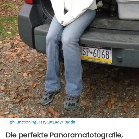
HighFunctioningCrazyCatLady/Reddit
Die perfekte Panoramafotografie,