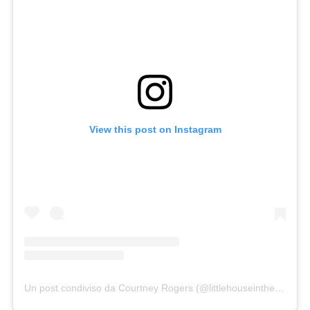
View this post on Instagram
Un post condiviso da Courtney Rogers (@littlehouseinthehighdesert)