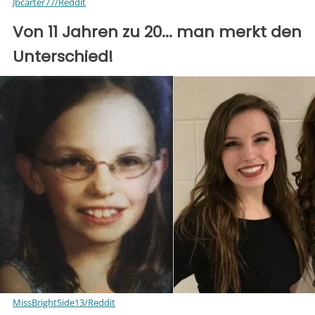
Jbcarter77/Reddit
Von 11 Jahren zu 20... man merkt den
Unterschied!
MissBrightSide13/Reddit