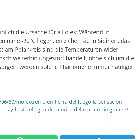
nlich die Ursache für all dies: Während in
 nahe -20°C liegen, erreichen sie in Sibirien, das
bst am Polarkreis sind die Temperaturen wider
nsch weiterhin ungestört handelt, ohne sich um die
u sorgen, werden solche Phänomene immer häufiger
6/30/frio-extremo-en-tierra-del-fuego-la-sensacion-
tos-y-hasta-el-agua-de-la-orilla-del-mar-en-rio-grande/