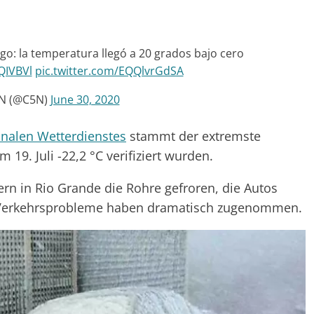
ego: la temperatura llegó a 20 grados bajo cero
QIVBVl
pic.twitter.com/EQQlvrGdSA
N (@C5N)
June 30, 2020
nalen Wetterdienstes
stammt der extremste
 19. Juli -22,2 °C verifiziert wurden.
n in Rio Grande die Rohre gefroren, die Autos
e Verkehrsprobleme haben dramatisch zugenommen.