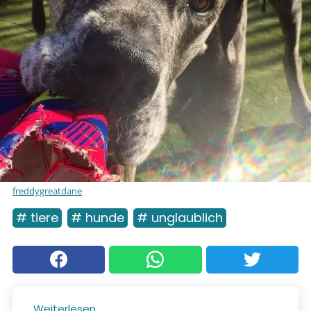
freddygreatdane
# tiere
# hunde
# unglaublich
Weiterlesen...