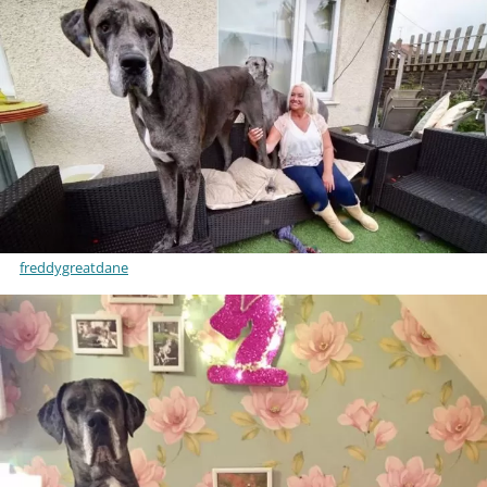
freddygreatdane