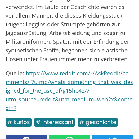
verwendet. Im Laufe der Geschichte waren es
vor allem Männer, die dieses Kleidungsstück
trugen: Leggins oder Strümpfe gehörten zur
Jagdausrüstung, Arbeitskleidung und sogar zu
Militäruniformen. Später, mit der Erfindung der
synthetischen Stoffe, begannen sich elastische
Hosen unter Frauen immer mehr zu verbreiten.
Quelle:
https://www.reddit.com/r/AskReddit/co
mments/i7ulmb/whats_something_that_was_des
igned_for_the_use_of/g15he42/?
utm_source=reddit&utm_medium=web2x&conte
xt=3
# kurios
# interessant
# geschichte