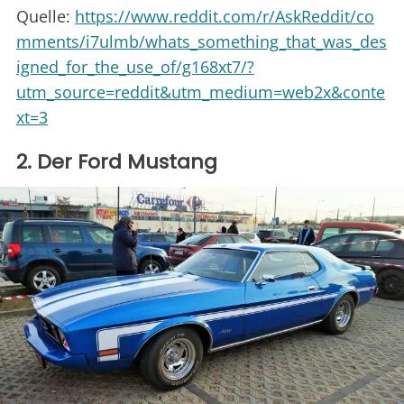
Quelle:
https://www.reddit.com/r/AskReddit/co
mments/i7ulmb/whats_something_that_was_des
igned_for_the_use_of/g168xt7/?
utm_source=reddit&utm_medium=web2x&conte
xt=3
2. Der Ford Mustang