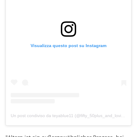
Visualizza questo post su Instagram
Un post condiviso da teyablue11 (@fifty_50plus_and_lovin_it)