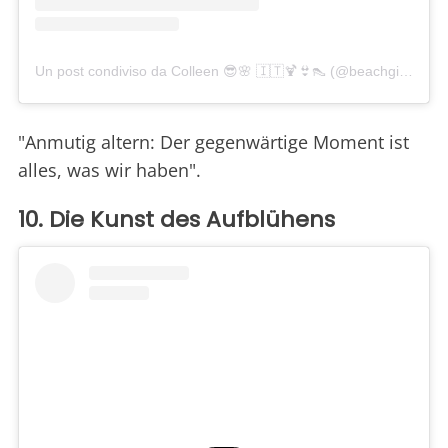
Un post condiviso da Colleen 😎🌸 🇮🇹🍹👙👠 (@beachgirl_1209)
"Anmutig altern: Der gegenwärtige Moment ist
alles, was wir haben".
10. Die Kunst des Aufblühens