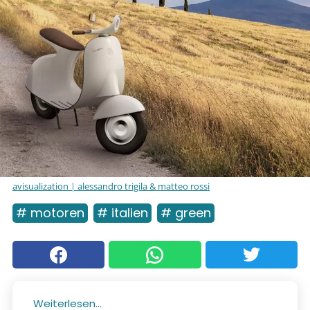
avisualization | alessandro trigila & matteo rossi
# motoren
# italien
# green
Weiterlesen...