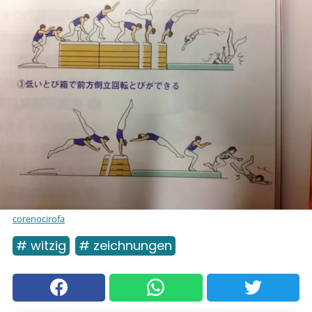
corenocirofa
# witzig
# zeichnungen