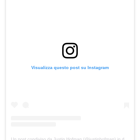
Visualizza questo post su Instagram
Un post condiviso da Justin Hofman (@justinhofman)
in data:
Set