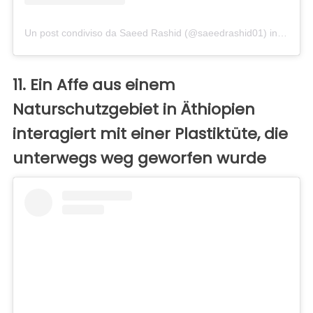
Un post condiviso da Saeed Rashid (@saeedrashid01)
in data:
S
11. Ein Affe aus einem
Naturschutzgebiet in Äthiopien
interagiert mit einer Plastiktüte, die
unterwegs weg geworfen wurde