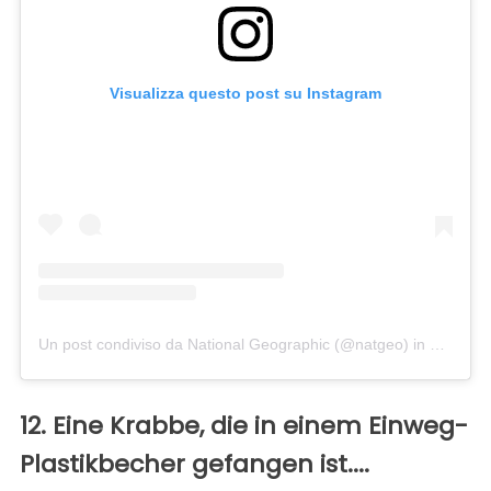
Visualizza questo post su Instagram
Un post condiviso da National Geographic (@natgeo)
in data:
Ge
12. Eine Krabbe, die in einem Einweg-
Plastikbecher gefangen ist....